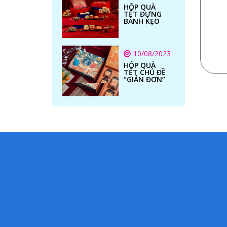
HỘP QUÀ
TẾT ĐỰNG
BÁNH KẸO
10/08/2023
HỘP QUÀ
TẾT CHỦ ĐỀ
“GIẢN ĐƠN”