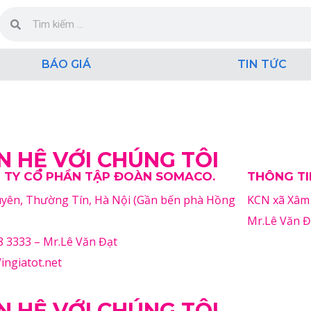
BÁO GIÁ
TIN TỨC
N HỆ VỚI CHÚNG TÔI
 TY CỔ PHẦN TẬP ĐOÀN SOMACO.
THÔNG TI
yên, Thường Tín, Hà Nội (Gần bến phà Hồng
KCN xã Xâm 
Mr.Lê Văn Đ
8 3333 – Mr.Lê Văn Đạt
/ingiatot.net​
N HỆ VỚI CHÚNG TÔI