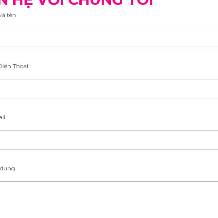
và tên
Điện Thoại
il
 dung