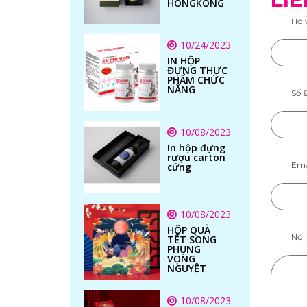
HONGKONG
Họ 
10/24/2023
IN HỘP
ĐỰNG THỰC
PHẨM CHỨC
NĂNG
Số 
10/08/2023
In hộp đựng
rượu carton
Ema
cứng
10/08/2023
HỘP QUÀ
Nội
TẾT SONG
PHỤNG
VỌNG
NGUYỆT
10/08/2023