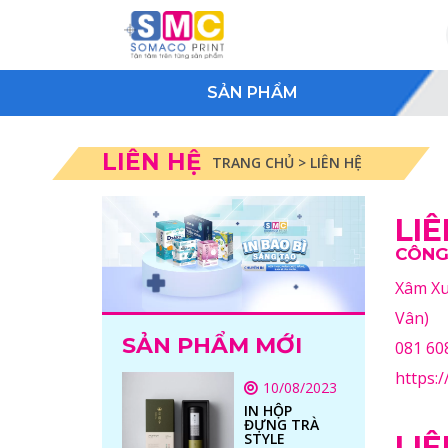
SẢN PHẨM
LIÊN HỆ
TRANG CHỦ > LIÊN HỆ
LIÊ
CÔNG
Xâm Xu
Vân)
SẢN PHẨM MỚI
081 60
https:/
10/08/2023
IN HỘP
ĐỰNG TRÀ
STYLE
LIÊ